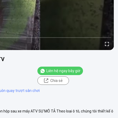
TV
Liên hệ ngay bây giờ
Chia sẻ
uôn quay trượt sân chơi
hộp sau xe máy ATV SỰ MÔ TẢ Theo loại ô tô, chúng tôi thiết kế ô
uay nhựa...
Xem thêm