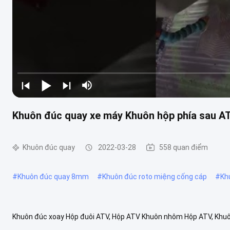
Khuôn đúc quay xe máy Khuôn hộp phía sau A
Khuôn đúc quay
2022-03-28
558 quan điểm
#
Khuôn đúc quay 8mm
#
Khuôn đúc roto miệng cống cáp
#
Kh
Khuôn đúc xoay Hộp đuôi ATV, Hộp ATV Khuôn nhôm Hộp ATV, Khuôn 
tô cuối dành cho chúng.Phần cuối của ô tô áp dụng thủ công đúc q