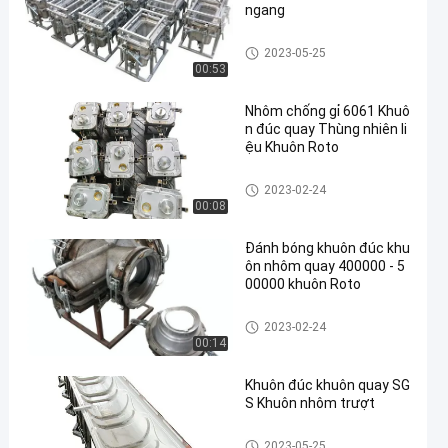
ngang
Khuôn đúc quay
2023-05-25
00:53
Nhôm chống gỉ 6061 Khuô
n đúc quay Thùng nhiên li
ệu Khuôn Roto
Khuôn đúc quay
2023-02-24
00:08
Đánh bóng khuôn đúc khu
ôn nhôm quay 400000 - 5
00000 khuôn Roto
Khuôn đúc quay
2023-02-24
00:14
Khuôn đúc khuôn quay SG
S Khuôn nhôm trượt
Khuôn đúc quay
2023-05-25