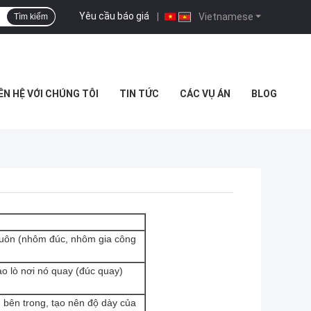
Yêu cầu báo giá
|
Vietnamese
Tìm kiếm
ÊN HỆ VỚI CHÚNG TÔI
TIN TỨC
CÁC VỤ ÁN
BLOG
huôn (nhôm đúc, nhôm gia công
o lò nơi nó quay (đúc quay)
 bên trong, tạo nên độ dày của