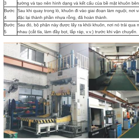
3
tường và tạo nên hình dạng và kết cấu của bề mặt khuôn bên
Bước
Sau khi quay trong lò, khuôn đi vào giai đoạn làm nguội, nơi 
4
đặc lại thành phần nhựa rỗng, đã hoàn thành.
Bước
Sau đó, bộ phận này được lấy ra khỏi khuôn, nơi nó trải qua 
5
nhau (cắt tỉa, làm đầy bọt, lắp ráp, v.v.) trước khi vận chuyển.