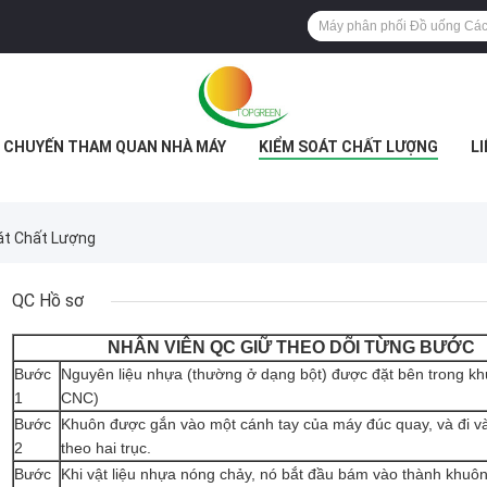
CHUYẾN THAM QUAN NHÀ MÁY
KIỂM SOÁT CHẤT LƯỢNG
LI
át Chất Lượng
QC Hồ sơ
NHÂN VIÊN QC GIỮ THEO DÕI TỪNG BƯỚC
Bước
Nguyên liệu nhựa (thường ở dạng bột) được đặt bên trong k
1
CNC)
Bước
Khuôn được gắn vào một cánh tay của máy đúc quay, và đi và
2
theo hai trục.
Bước
Khi vật liệu nhựa nóng chảy, nó bắt đầu bám vào thành khuôn