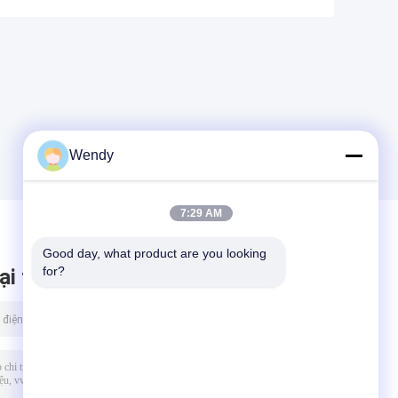
Wendy
7:29 AM
Good day, what product are you looking 
for?
ại tin nhắn