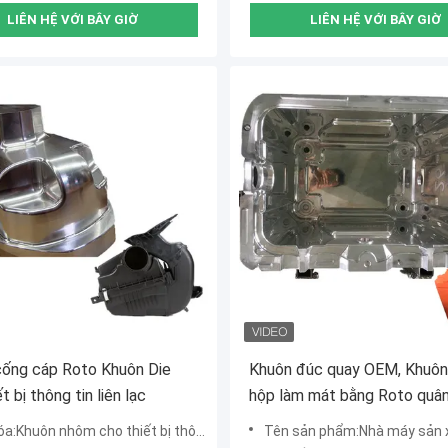
LIÊN HỆ VỚI BÂY GIỜ
LIÊN HỆ VỚI BÂY GIỜ
cống cáp Roto Khuôn Die
Khuôn đúc quay OEM, Khuôn
t bị thông tin liên lạc
hộp làm mát bằng Roto quâ
uôn nhôm cho thiết bị thông tin liên lạc KHUÔN KHUÔN
Tên sản phẩm:Nhà máy sản xuất khuôn thùng làm má