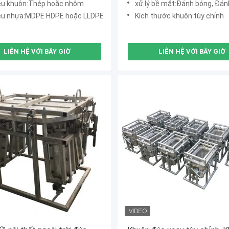
iệu khuôn:Thép hoặc nhôm
xử lý bề mặt:Đánh bóng, Đánh bóng mờ, Phun cát, Te
iệu nhựa:MDPE HDPE hoặc LLDPE
Kích thước khuôn:tùy chỉnh
LIÊN HỆ VỚI BÂY GIỜ
LIÊN HỆ VỚI BÂY GIỜ