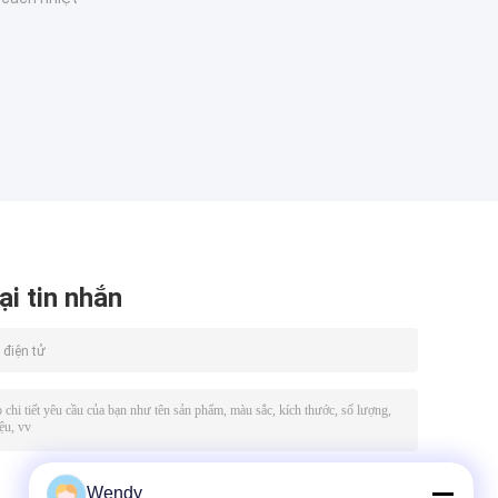
ại tin nhắn
Wendy