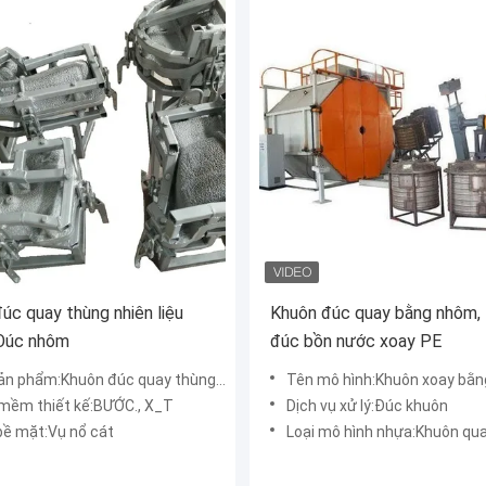
úc quay thùng nhiên liệu
Khuôn đúc quay bằng nhôm,
 Đúc nhôm
đúc bồn nước xoay PE
phẩm:Khuôn đúc quay thùng nhiên liệu bằng nhôm
Tên mô hình:Khuôn xoay bằng nhôm Khuôn bồn nư
mềm thiết kế:BƯỚC., X_T
Dịch vụ xử lý:Đúc khuôn
 bề mặt:Vụ nổ cát
Loại mô hình nhựa:Khuôn qu