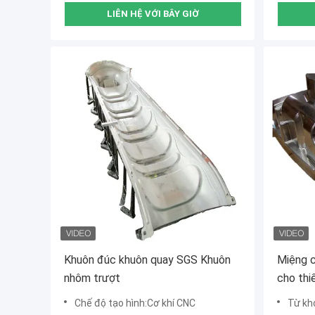
LIÊN HỆ VỚI BÂY GIỜ
Khuôn đúc khuôn quay SGS Khuôn
Miệng 
nhôm trượt
cho thiế
Chế độ tạo hình:Cơ khí CNC
Từ khóa:Kh