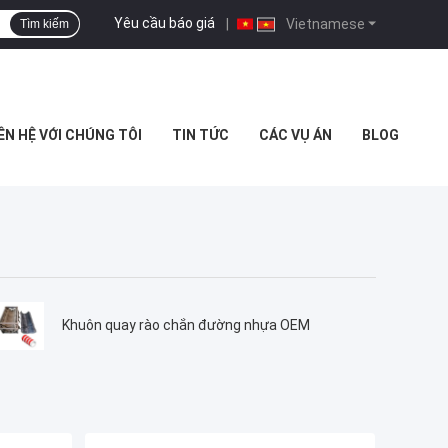
Yêu cầu báo giá
|
Vietnamese
Tìm kiếm
ÊN HỆ VỚI CHÚNG TÔI
TIN TỨC
CÁC VỤ ÁN
BLOG
Khuôn quay rào chắn đường nhựa OEM