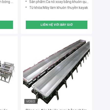
lfon, Lớp phủ
Sản phẩm:Ca nô xoay bằng khuôn quay thuyền
Từ khóa:Máy làm khuôn thuyền kayak
LIÊN HỆ VỚI BÂY GIỜ