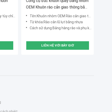
Khuôn
Công cụ đúc khuôn quay bằng nhôm
OEM Khuôn rào cản giao thông bằng
nhựa
ùy chỉnh
Tên:Khuôn nhôm OEM Rào cản giao thông chống lũ lụt
Từ khóa:Rào cản lũ lụt bằng nhựa
Cách sử dụng:Bảng hàng rào và phụ kiện Hỗ trợ dấu hiệu tạm thời
LIÊN HỆ VỚI BÂY GIỜ
g
 cách nhiệt