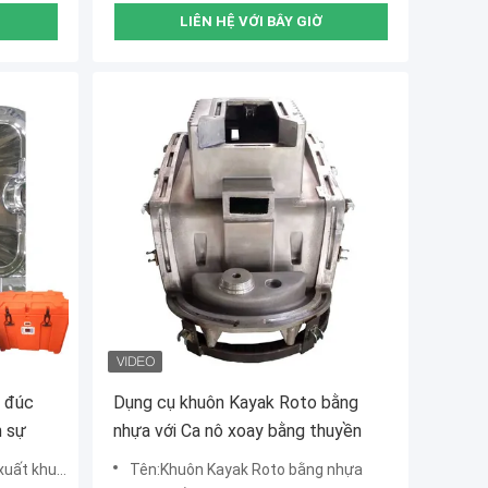
LIÊN HỆ VỚI BÂY GIỜ
 đúc
Dụng cụ khuôn Kayak Roto bằng
n sự
nhựa với Ca nô xoay bằng thuyền
t bằng đá xoay
Tên:Khuôn Kayak Roto bằng nhựa