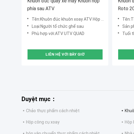
Khuôn đúc quay xe máy Khuôn hộp
Khuôn đ
phía sau ATV
Roto 2
Tên:Khuôn đúc khuôn xoay ATV Hộp đuôi
Tên:Th
Loại:Người tổ chức ghế sau
Sản p
Phù hợp với:ATV UTV QUAD
Tuổi 
LIÊN HỆ VỚI BÂY GIỜ
Duyệt mục：
Chảo thực phẩm cách nhiệt
Khuô
Hộp công cụ xoay
Hộp 
hộp vận chuyển thực phẩm cách nhiệt
Nhà 