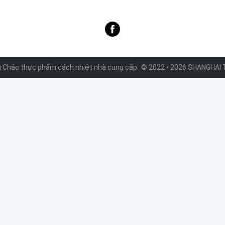
ăn Nóng lạnh Máy làm mát
 Chảo thực phẩm cách nhiệt nhà cung cấp.
© 2022 - 2026 SHANGHAI T