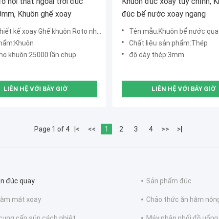
ồ nội thất ngoài trời đúc
Khuôn đúc xoay tùy chỉnh, 
0mm, Khuôn ghế xoay
đúc bể nước xoay ngang
iết kế xoay Ghế khuôn Roto nhựa cứng
Tên mẫu:Khuôn bể nước quay t
hẩm:Khuôn
Chất liệu sản phẩm:Thép
thọ khuôn:25000 lần chụp
độ dày thép:3mm
LIÊN HỆ VỚI BÂY GIỜ
LIÊN HỆ VỚI BÂY GIỜ
Page 1 of 4
|<
<<
1
2
3
4
>>
>|
n đúc quay
Sản phẩm đúc
làm mát xoay
Chảo thức ăn hâm nón
cung cấp súp cách nhiệt
Máy phân phối đồ uống