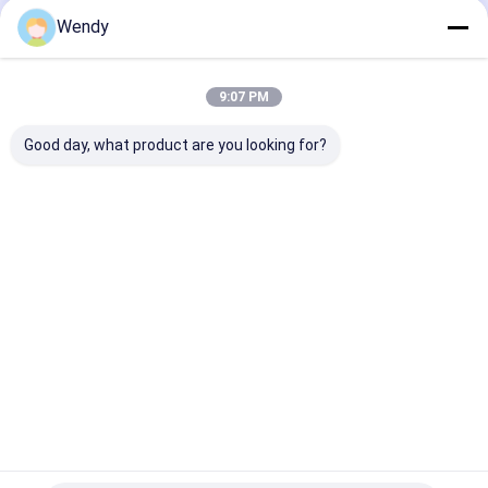
Wendy
Danh Mục Của Chúng Tôi
9:07 PM
Good day, what product are you looking for?
Chảo thực phẩm
Khuôn đúc quay
Sản phẩm đúc
cách nhiệt
Nhà
Về chúng
Liên hệ với chúng
Desktop
tôi
tôi
Site
Sơ đồ trang web
Privacy Policy
Phẩm chất
Chảo thực phẩm cách nhiệt
Nhà máy trung
quốc.Copyright © 2026 SHANGHAI TOPGREEN INDUSTRIAL CO.,
LTD. All Rights Reserved.