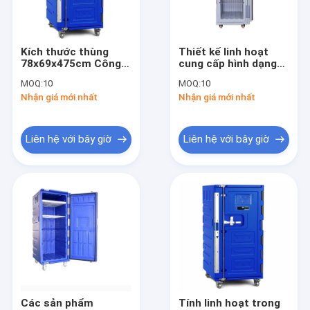
Chuyến tham quan nhà máy
Kiểm soát chất lượng
Kích thước thùng
Thiết kế linh hoạt
78x69x475cm Công
cung cấp hình dạng
Liên hệ với chúng tôi
nghệ đúc quay đảm
phức tạp và các bộ
MOQ:
10
MOQ:
10
bảo hộp cơm giữ
phận rỗng sản phẩm
Nhận giá mới nhất
Nhận giá mới nhất
nhiệt đồng nhất và
Rotomoulded kích
Tin tức
quy trình sản xuất
thước bên trong 53
335 51CM Logo tùy
chỉnh chấp nhận
Các vụ án
Liên hệ với bây giờ
Liên hệ với bây giờ
được
Blog
Chảo thực phẩm cách nhiệt
Khuôn đúc quay
Sản phẩm đúc
Các sản phẩm
Tính linh hoạt trong