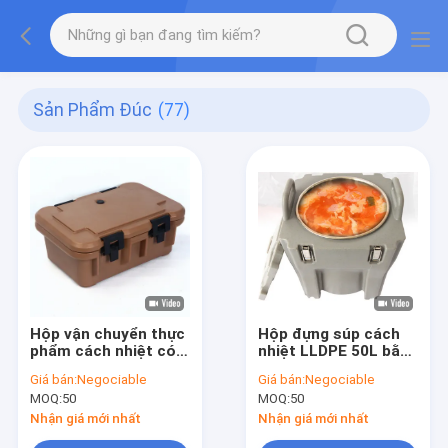
Sản Phẩm Đúc
(77)
Hộp vận chuyển thực
Hộp đựng súp cách
phẩm cách nhiệt có
nhiệt LLDPE 50L bằng
thể xếp chồng lên
thép không gỉ
Giá bán:
Negociable
Giá bán:
Negociable
nhau Xếp hàng đầu
MOQ:
50
MOQ:
50
cho chảo GN
Nhận giá mới nhất
Nhận giá mới nhất