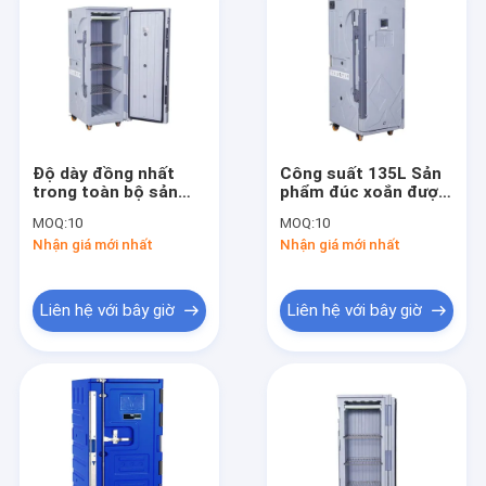
Độ dày đồng nhất
Công suất 135L Sản
trong toàn bộ sản
phẩm đúc xoắn được
phẩm Các sản phẩm
sản xuất bằng công
MOQ:
10
MOQ:
10
được tạo thành bằng
nghệ đúc xoắn xoắn
Nhận giá mới nhất
Nhận giá mới nhất
vòng xoắn với kiểu
để đảm bảo độ dày
điều khiển vô tuyến
tường đồng nhất
Mô hình RC và kích
thước bên trong 53
Liên hệ với bây giờ
Liên hệ với bây giờ
335 51CM Thích hợp
cho công nghiệp
Trang chủ
Các sản phẩm
Về chúng tôi