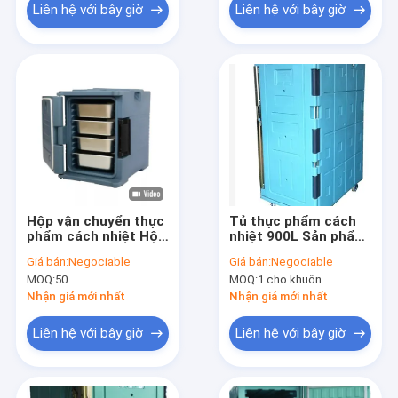
Liên hệ với bây giờ
Liên hệ với bây giờ
Hộp vận chuyển thực
Tủ thực phẩm cách
phẩm cách nhiệt Hộp
nhiệt 900L Sản phẩm
vận chuyển thực
đúc Roto
Giá bán:
Negociable
Giá bán:
Negociable
phẩm nóng GN Pan
MOQ:
50
MOQ:
1 cho khuôn
Carrier cho dịch vụ
ăn uống 90L
Nhận giá mới nhất
Nhận giá mới nhất
Liên hệ với bây giờ
Liên hệ với bây giờ