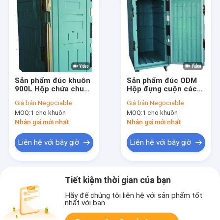
Sản phẩm đúc khuôn
Sản phẩm đúc ODM
900L Hộp chứa chuỗi
Hộp đựng cuộn cách
lạnh cách nhiệt để
nhiệt 900L
Giá bán:
Negociable
Giá bán:
Negociable
giao hàng thực phẩm
MOQ:
1 cho khuôn
MOQ:
1 cho khuôn
Nhận giá mới nhất
Nhận giá mới nhất
Liên hệ với bây giờ
Liên hệ với bây giờ
Tiết kiệm thời gian của bạn
Hãy để chúng tôi liên hệ với sản phẩm tốt
nhất với bạn.