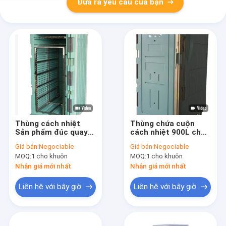
Đưa ra yêu cầu của bạn
Thùng cách nhiệt
Thùng chứa cuộn
Sản phẩm đúc quay
cách nhiệt 900L cho
900L để bảo quản
kho vận lạnh với lớp
Giá bán:
Negociable
Giá bán:
Negociable
thực phẩm đông lạnh
cách nhiệt PU dày
MOQ:
1 cho khuôn
MOQ:
1 cho khuôn
Nhận giá mới nhất
Nhận giá mới nhất
Liên hệ với bây giờ
Liên hệ với bây giờ